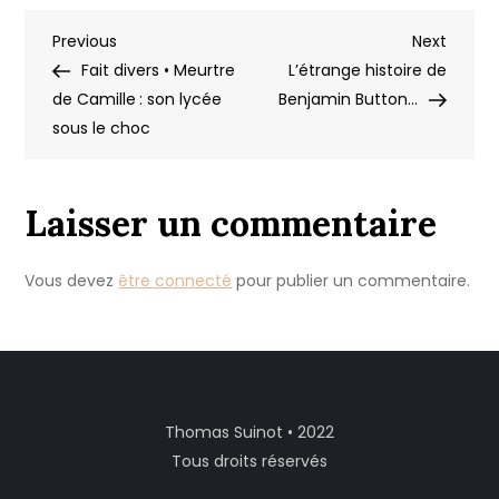
dans
Navigation
Previous
Next
Previous
le
Next
Post
Post
Fait divers • Meurtre
sud-
L’étrange histoire de
de
de Camille : son lycée
ouest,
Benjamin Button…
sous le choc
au
l’article
cœur
de
Laisser un commentaire
Klaus
(1/3)
Vous devez
être connecté
pour publier un commentaire.
Thomas Suinot • 2022
Tous droits réservés