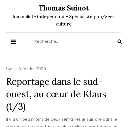
Skip
Thomas Suinot
to
Journaliste indépendant • Spécialiste pop/geek
content
culture
Rechercher :
by:
Reportage dans le sud-
ouest, au cœur de Klaus
(1/3)
Il y a un peu moins de deux semaines je suis allé dans le
sud-ouest en reportage en plein milieu des intempéries.